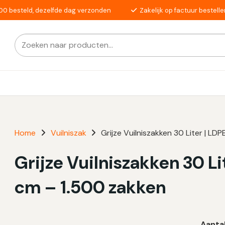
00 besteld, dezelfde dag verzonden
Zakelijk op factuur bestelle
Zoeken
Als de resultaten voor automatisch aanvullen beschikba
naar:
Home
Vuilniszak
Grijze Vuilniszakken 30 Liter | LD
Grijze Vuilniszakken 30 Li
cm – 1.500 zakken
Aanta