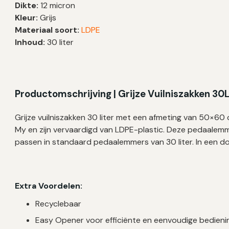
Dikte:
12 micron
|
Kleur:
Grijs
50×60
Materiaal soort:
LDPE
cm
Inhoud:
30 liter
–
1.500
zakken
aantal
Productomschrijving | Grijze Vuilniszakken 30
Grijze vuilniszakken 30 liter met een afmeting van 50×
My en zijn vervaardigd van LDPE-plastic. Deze pedaalemm
passen in standaard pedaalemmers van 30 liter. In een do
Extra Voordelen:
Recyclebaar
Easy Opener voor efficiënte en eenvoudige bedieni