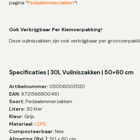
pagina “
Pedaalemmerzakken
“!
Ook Verkrijgbaar Per Kleinverpakking!
Deze vuilniszakken zijn ook verkrijgbaar per grootverpakki
Specificaties | 30L Vuilniszakken | 50×60 cm
Artikelnummer:
05006003112D
EAN:
8721566800461
Soort:
Pedaalemmerzakken
Liters:
30 liter
Kleur:
Grijs
Materiaal:
LDPE
Composteerbaar:
Nee
Afmeting (BxL):
50 x 60 cm