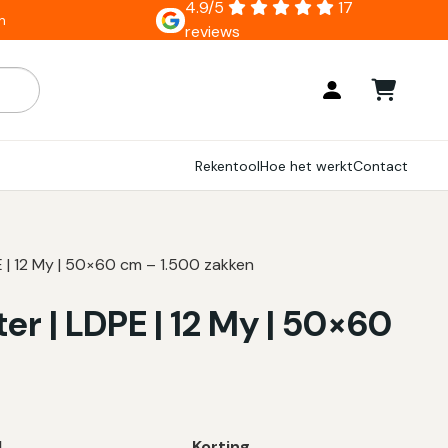
4.9/5
17
n
reviews
ar zijn, gebruik de pijlen om omhoog en omlaag te gaan naar
Rekentool
Hoe het werkt
Contact
PE | 12 My | 50×60 cm – 1.500 zakken
ter | LDPE | 12 My | 50×60
l
Korting