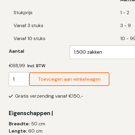
Stukprijs
1 - 2
Vanaf 3 stuks
3 - 9
Vanaf 10 stuks
10 - 9
Aantal
€
68,99
Incl. BTW
Grijze
Toevoegen aan winkelwagen
Vuilniszakken
30
Gratis verzending vanaf €150,-
Liter
|
LDPE
Eigenschappen |
|
Breedte:
50 cm
12
Lengte:
60 cm
My