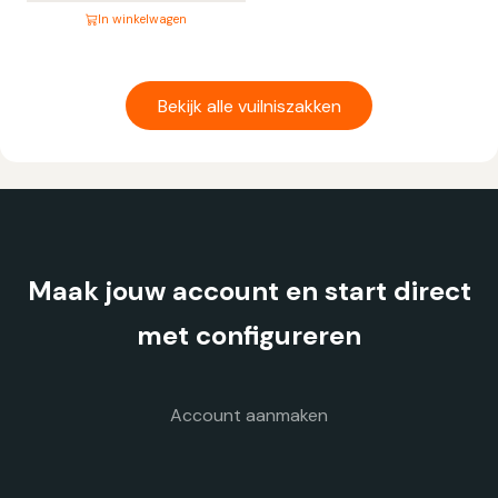
In winkelwagen
Dit
product
heeft
Bekijk alle vuilniszakken
meerdere
variaties.
Deze
optie
kan
gekozen
Maak jouw account en start direct
worden
op
met configureren
de
productpagina
Account aanmaken