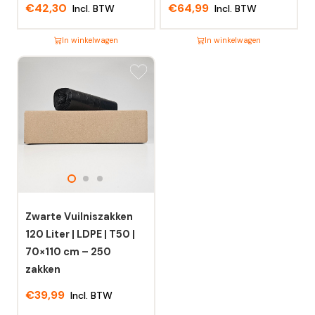
€
42,30
€
64,99
Incl. BTW
Incl. BTW
In winkelwagen
In winkelwagen
Dit
Dit
product
product
heeft
heeft
meerdere
meerdere
variaties.
variaties.
Deze
Deze
optie
optie
kan
kan
gekozen
gekozen
worden
worden
Zwarte Vuilniszakken
op
op
120 Liter | LDPE | T50 |
de
de
70×110 cm – 250
productpagina
productpagina
zakken
€
39,99
Incl. BTW