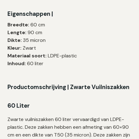
|
Eigenschappen |
LDPE
|
Breedte:
60 cm
T50
Lengte:
90 cm
|
Dikte:
35 micron
60×90
Kleur:
Zwart
cm
Materiaal soort:
LDPE-plastic
–
Inhoud:
60 liter
300
zakken
aantal
Productomschrijving | Zwarte Vuilniszakken
60 Liter
Zwarte vuilniszakken 60 liter vervaardigd van LDPE-
plastic. Deze zakken hebben een afmeting van 60×90
cm en een dikte van T50 (35 micron). Deze zakken zijn