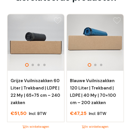
Grijze Vuilniszakken 60
Blauwe Vuilniszakken
Liter | Trekband | LDPE |
120 Liter | Trekband |
22 My | 65×75 cm – 240
LDPE | 40 My | 70×100
zakken
cm – 200 zakken
€
51,50
€
47,25
Incl. BTW
Incl. BTW
In winkelwagen
In winkelwagen