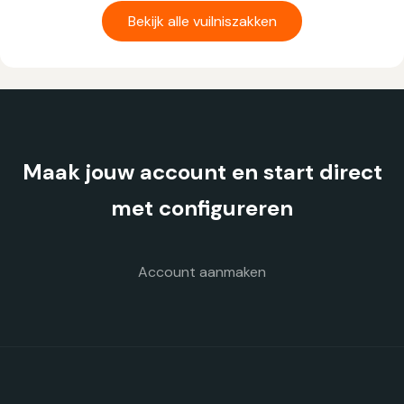
heeft
Bekijk alle vuilniszakken
meerdere
variaties.
Deze
optie
kan
gekozen
Maak jouw account en start direct
worden
op
met configureren
de
productpagina
Account aanmaken