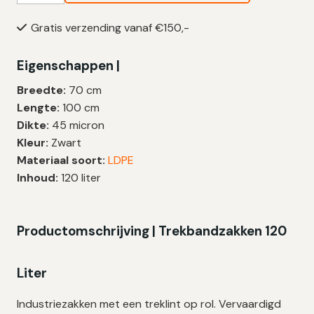
120
Gratis verzending vanaf €150,-
Liter
|
Eigenschappen |
Trekband
|
Breedte:
70 cm
LDPE
Lengte:
100 cm
|
Dikte:
45 micron
45
Kleur:
Zwart
My
Materiaal soort:
LDPE
|
Inhoud:
120 liter
70×100
cm
–
Productomschrijving | Trekbandzakken 120
180
zakken
Liter
aantal
Industriezakken met een treklint op rol. Vervaardigd