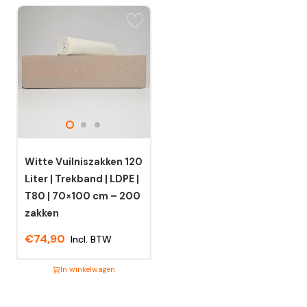
Dit
Dit
product
product
heeft
heeft
meerdere
meerdere
variaties.
variaties.
Deze
Deze
optie
optie
kan
kan
gekozen
gekozen
worden
worden
Witte Vuilniszakken 120
op
op
Liter | Trekband | LDPE |
de
de
T80 | 70×100 cm – 200
productpagina
productpagina
zakken
€
74,90
Incl. BTW
In winkelwagen
Dit
product