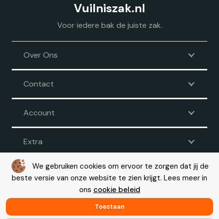
Vuilniszak.nl
Voor iedere bak de juiste zak.
Over Ons
Contact
Account
Extra
We gebruiken cookies om ervoor te zorgen dat jij de
beste versie van onze website te zien krijgt. Lees meer in
Voorwaarden
|
Disclaimer
|
Privacy
|
Cookie beleid
ons
cookie beleid
© Copyright 2026 – Vuilniszak.nl |
Webdesign by Yooker
– Made
with 💙
Toestaan