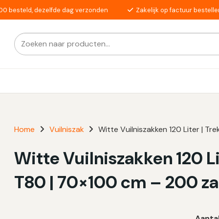
00 besteld, dezelfde dag verzonden
Zakelijk op factuur bestelle
Zoeken
Als de resultaten voor automatisch aanvullen beschikba
naar:
Home
Vuilniszak
Witte Vuilniszakken 120 Liter | T
Witte Vuilniszakken 120 Li
T80 | 70×100 cm – 200 z
Aanta