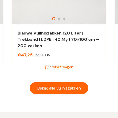
Blauwe Vuilniszakken 120 Liter |
Trekband | LDPE | 40 My | 70×100 cm –
200 zakken
€
47,25
Incl. BTW
In winkelwagen
Dit
Di
product
pr
heeft
he
Bekijk alle vuilniszakken
meerdere
m
variaties.
va
Deze
D
optie
op