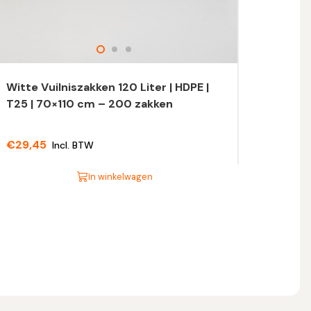
Witte Vuilniszakken 120 Liter | HDPE |
T25 | 70×110 cm – 200 zakken
€
29,45
Incl. BTW
In winkelwagen
t
oduct
eft
eerdere
riaties.
eze
tie