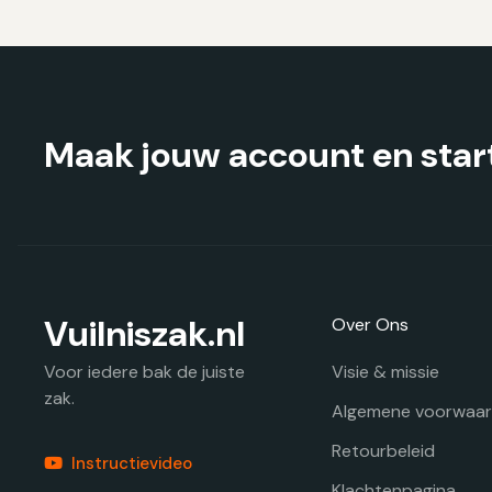
kan
gekozen
worden
op
de
productpagina
Maak jouw account en start
Vuilniszak.nl
Over Ons
Visie & missie
Voor iedere bak de juiste
zak.
Algemene voorwaa
Retourbeleid
Instructievideo
Klachtenpagina