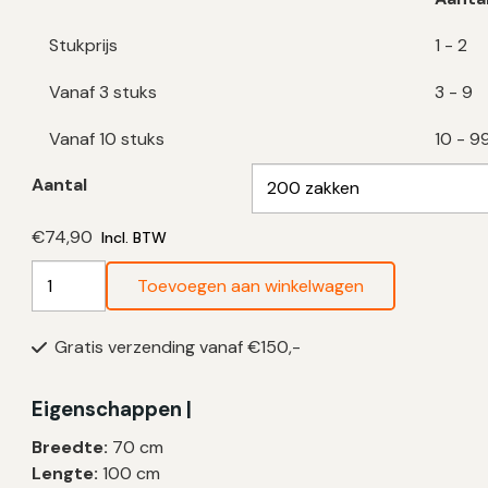
Stukprijs
1 - 2
Vanaf 3 stuks
3 - 9
Vanaf 10 stuks
10 - 9
Aantal
€
74,90
Incl. BTW
Witte
Toevoegen aan winkelwagen
Vuilniszakken
120
Gratis verzending vanaf €150,-
Liter
|
Trekband
Eigenschappen |
|
Breedte:
70 cm
LDPE
Lengte:
100 cm
|