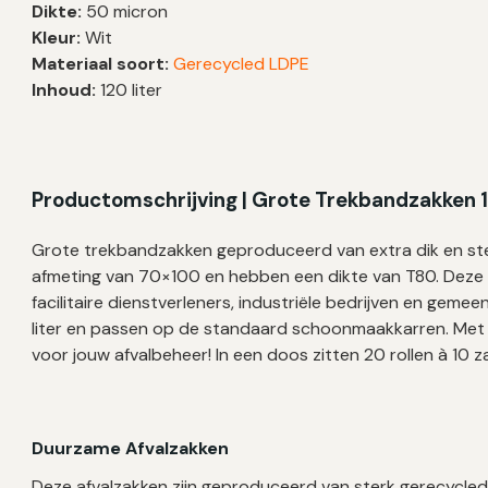
Dikte:
50 micron
T80
Kleur:
Wit
|
Materiaal soort:
Gerecycled LDPE
70×100
Inhoud:
120 liter
cm
–
200
zakken
Productomschrijving | Grote Trekbandzakken 1
aantal
Grote trekbandzakken geproduceerd van extra dik en ste
afmeting van 70×100 en hebben een dikte van T80. Deze 
facilitaire dienstverleners, industriële bedrijven en gem
liter en passen op de standaard schoonmaakkarren. Met 
voor jouw afvalbeheer! In een doos zitten 20 rollen à 10 
Duurzame Afvalzakken
Deze afvalzakken zijn geproduceerd van sterk gerecycled