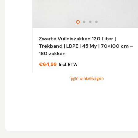
Zwarte Vuilniszakken 120 Liter |
Trekband | LDPE | 45 My | 70×100 cm –
180 zakken
€
64,99
Incl. BTW
In winkelwagen
Dit
product
heeft
meerdere
variaties.
Deze
optie