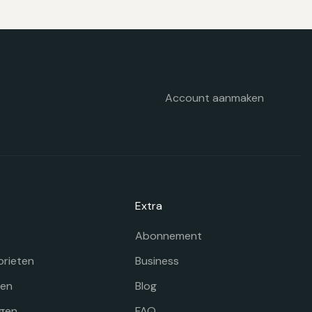
n
ekozen
orden
p
e
oductpagina
Account aanmaken
Extra
Abonnement
orieten
Business
gen
Blog
gen
FAQ