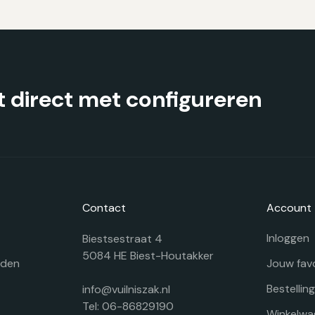
kan
ka
gekozen
g
worden
w
op
o
de
d
productpagina
pr
 direct met configureren
Contact
Account
Inloggen
Biestsestraat 4
5084 HE Biest-Houtakker
rden
Jouw fav
Bestellin
info@vuilniszak.nl
Tel: 06-86829190
Winkelwa