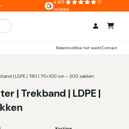
4.9/5
17
n
reviews
ar zijn, gebruik de pijlen om omhoog en omlaag te gaan naar
Rekentool
Hoe het werkt
Contact
rekband | LDPE | T80 | 70×100 cm – 200 zakken
ter | Trekband | LDPE |
akken
l
Korting