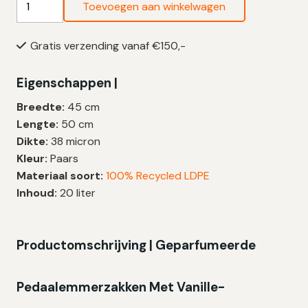
Toevoegen aan winkelwagen
Vuilniszakken
20
Gratis verzending vanaf €150,-
Liter
|
Eigenschappen |
Trekband
|
Breedte:
45 cm
Geparfumeerd
Lengte:
50 cm
Vanille
Dikte:
38 micron
&
Kleur:
Paars
Lavendel
Materiaal soort:
100% Recycled LDPE
|
Inhoud:
20 liter
LDPE
|
38
Productomschrijving |
Geparfumeerde
My
|
Pedaalemmerzakken Met Vanille-
45×50
cm