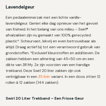
–
Lavendelgeur
144
Een pedaalemmerzak met een lichte vanille-
zakken
lavendelgeur.
Geniet elke dag opnieuw van het gevoel
aantal
van frisheid. In het belang van ons milieu – Swirl®
afvalzakken zijn nu gemaakt van 100% gerecycled
plastic*. Scheurvast, lekvrij en even betrouwbaar als
altijd. Draag actief bij tot een verantwoord gebruik van
grondstoffen. *Exclusief kleurstoffen en additieven. De
zakken hebben een afmeting van 45×50 cm en een
dikte van 38 My. Ze zijn voorzien van een handige
trekband. Deze Swirl 20 liter zakken zijn ook
verkrijgbaar in een
35 liter
variant. In een doos zitten 12
rollen à 12 zakken (144 zakken).
Swirl 20 Liter Trekband – Een Frisse Geur