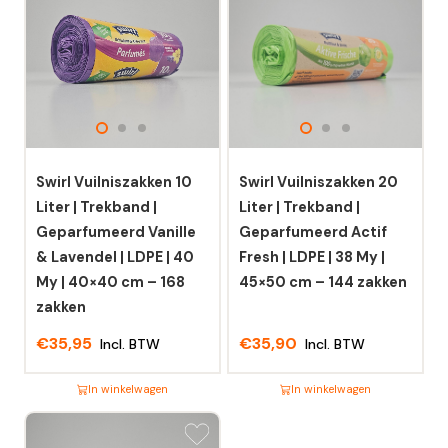
Swirl Vuilniszakken 10
Swirl Vuilniszakken 20
Liter | Trekband |
Liter | Trekband |
Geparfumeerd Vanille
Geparfumeerd Actif
& Lavendel | LDPE | 40
Fresh | LDPE | 38 My |
My | 40×40 cm – 168
45×50 cm – 144 zakken
zakken
€
35,95
€
35,90
Incl. BTW
Incl. BTW
In winkelwagen
In winkelwagen
Dit
Dit
product
product