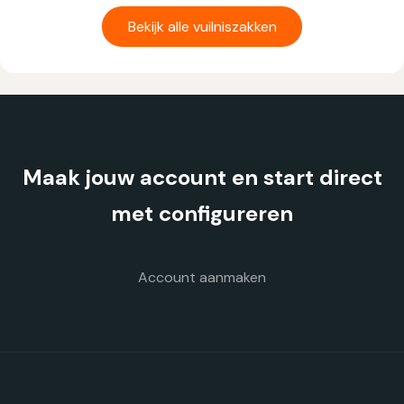
product
heeft
Bekijk alle vuilniszakken
meerdere
variaties.
Deze
optie
kan
gekozen
Maak jouw account en start direct
worden
op
met configureren
de
productpagina
Account aanmaken