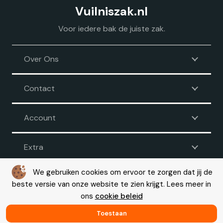
Vuilniszak.nl
Voor iedere bak de juiste zak.
Over Ons
Contact
Account
Extra
We gebruiken cookies om ervoor te zorgen dat jij de
beste versie van onze website te zien krijgt. Lees meer in
Voorwaarden
|
Disclaimer
|
Privacy
|
Cookie beleid
ons
cookie beleid
© Copyright 2026 – Vuilniszak.nl |
Webdesign by Yooker
– Made
with 💙
Toestaan