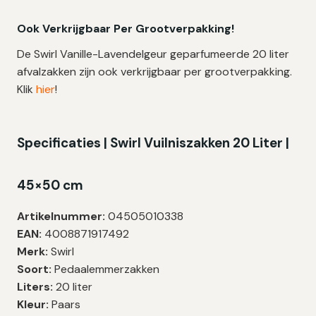
Ook Verkrijgbaar Per Grootverpakking!
De Swirl Vanille-Lavendelgeur geparfumeerde 20 liter
afvalzakken zijn ook verkrijgbaar per grootverpakking.
Klik
hier
!
Specificaties | Swirl Vuilniszakken 20 Liter |
45×50 cm
Artikelnummer:
04505010338
EAN:
4008871917492
Merk:
Swirl
Soort:
Pedaalemmerzakken
Liters:
20 liter
Kleur:
Paars