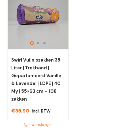
heeft
heeft
meerdere
meerdere
variaties.
variaties.
Deze
Deze
optie
optie
kan
kan
gekozen
gekozen
worden
worden
Swirl Vuilniszakken 35
op
op
Liter | Trekband |
de
de
Geparfumeerd Vanille
productpagina
productpagina
& Lavendel | LDPE | 40
My | 55×63 cm – 108
zakken
€
35,90
Incl. BTW
In winkelwagen
Dit