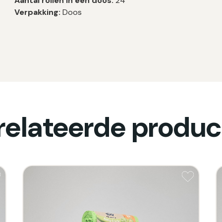
Aantal rollen in een doos:
24
Verpakking:
Doos
relateerde produc