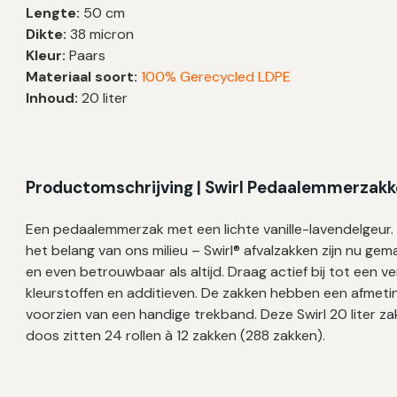
Lengte:
50 cm
Vanille
Dikte:
38 micron
&
Kleur:
Paars
Lavendel
Materiaal soort:
100% Gerecycled LDPE
|
Inhoud:
20 liter
LDPE
|
38
My
Productomschrijving |
Swirl Pedaalemmerzakke
|
45×50
Een pedaalemmerzak met een lichte vanille-lavendelgeur
cm
het belang van ons milieu – Swirl® afvalzakken zijn nu gem
–
en even betrouwbaar als altijd. Draag actief bij tot een 
288
kleurstoffen en additieven. De zakken hebben een afmeti
zakken
voorzien van een handige trekband. Deze Swirl 20 liter zak
aantal
doos zitten 24 rollen à 12 zakken (288 zakken).