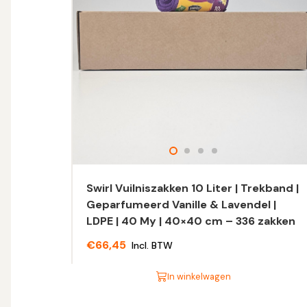
Swirl Vuilniszakken 10 Liter | Trekband |
Geparfumeerd Vanille & Lavendel |
LDPE | 40 My | 40×40 cm – 336 zakken
€
66,45
Incl. BTW
In winkelwagen
Dit