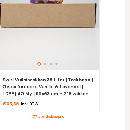
Swirl Vuilniszakken 35 Liter | Trekband |
Geparfumeerd Vanille & Lavendel |
LDPE | 40 My | 55×63 cm – 216 zakken
€
66,35
Incl. BTW
In winkelwagen
t