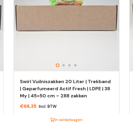
Swirl Vuilniszakken 20 Liter | Trekband
| Geparfumeerd Actif Fresh | LDPE | 38
My | 45×50 cm – 288 zakken
€
66,35
Incl. BTW
In winkelwagen
Dit
Di