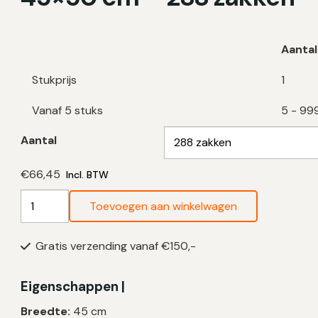
Aantal
Stukprijs
1
Vanaf 5 stuks
5 - 99
Aantal
€
66,45
Incl. BTW
Swirl
Toevoegen aan winkelwagen
Vuilniszakken
20
Gratis verzending vanaf €150,-
Liter
|
Trekband
Eigenschappen |
|
Breedte:
45 cm
Geparfumeerd