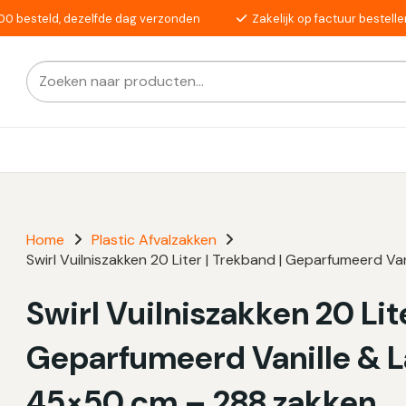
00 besteld, dezelfde dag verzonden
Zakelijk op factuur bestelle
Zoeken
Als de resultaten voor automatisch aanvullen beschikba
naar:
Home
Plastic Afvalzakken
Swirl Vuilniszakken 20 Liter | Trekband | Geparfumeerd Va
Swirl Vuilniszakken 20 Lit
Geparfumeerd Vanille & La
45×50 cm – 288 zakken