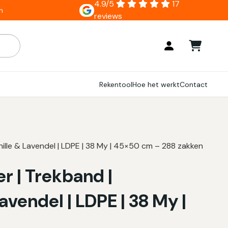
4.9/5
17
n
reviews
ar zijn, gebruik de pijlen om omhoog en omlaag te gaan naar
Rekentool
Hoe het werkt
Contact
nille & Lavendel | LDPE | 38 My | 45×50 cm – 288 zakken
er | Trekband |
vendel | LDPE | 38 My |