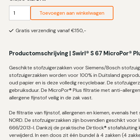
Swirl
Toevoegen aan winkelwagen
Stofzuigerzakken
S67
Gratis verzending vanaf €150,-
-
4
zakken
Productomschrijving | Swirl® S 67 MicroPor® P
+
filter
Geschikte stofzuigerzakken voor Siemens/Bosch stofzuige
aantal
stofzuigerzakken worden voor 100% in Duitsland geprodu
oud papier en is deze volledig recyclebaar. De stofzuig
gebruiksduur. De MicroPor® Plus filtratie met anti-allerge
allergene fijnstof veilig in de zak vast.
De filtratie van fijnstof, allergenen en kiemen, evenals 
NORD. De stofzuigerzakken zijn bovendien geschikt voor 
666/2013-I. Dankzij de praktische Dirtlock® stofafsluiting
verwijderd. In een doos zit één bundel à 4 zakken (4 zakken