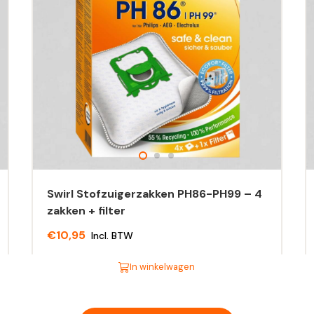
Swirl Stofzuigerzakken PH86-PH99 – 4
zakken + filter
€
10,95
Incl. BTW
In winkelwagen
Dit
Di
product
pr