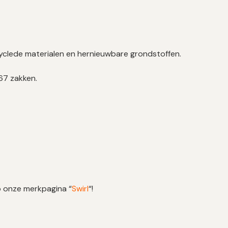
yclede materialen en hernieuwbare grondstoffen.
67 zakken.
p onze merkpagina “
Swirl
“!