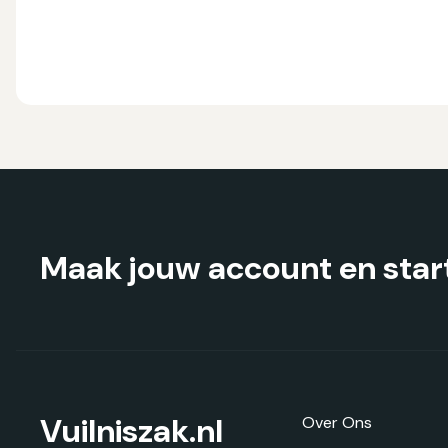
heeft
meerdere
variaties.
Deze
optie
kan
gekozen
worden
op
de
productpagina
Maak jouw account en start
Vuilniszak.nl
Over Ons