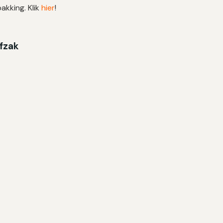
akking. Klik
hier
!
ofzak