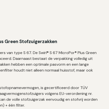
lus Green Stofzuigerzakken
rs van type S 67. De Swirl® S 67 MicroPor® Plus Green
ceerd. Daarnaast bestaat de verpakking volledig uit
erzakken hebben een optimale pasvorm en een lange
nenfilter houdt niet alleen normaal huisstof, maar ook
het stofopnamevermogen, is gecertificeerd door TÜV
laagvermogenstofzuigers volgens EU-verordening nr.
 kan de volle stofzuigerzak eenvoudig en stofvrij worden
) + één filter.