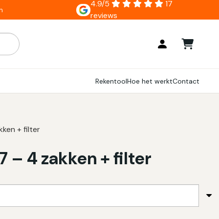
4.9/5
17
n
reviews
ar zijn, gebruik de pijlen om omhoog en omlaag te gaan naar
Rekentool
Hoe het werkt
Contact
ken + filter
 – 4 zakken + filter