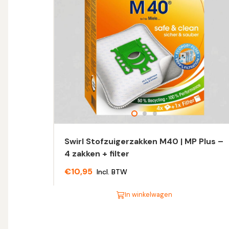
Swirl Stofzuigerzakken M40 | MP Plus –
4 zakken + filter
€
10,95
Incl. BTW
In winkelwagen
Dit
product