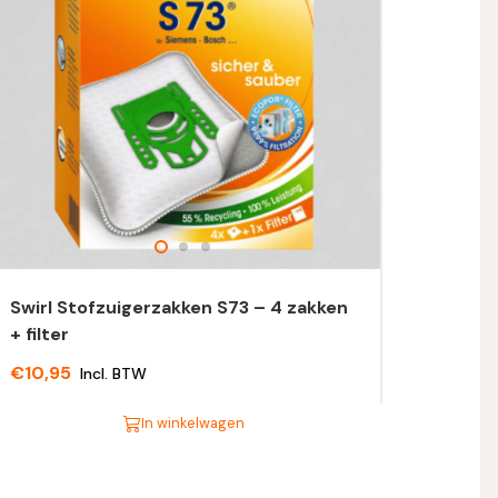
Swirl Stofzuigerzakken S73 – 4 zakken
+ filter
€
10,95
Incl. BTW
In winkelwagen
t
oduct