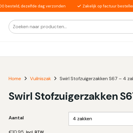
00 besteld, dezelfde dag verzonden
Zakelijk op factuur bestelle
Zoeken
Als de resultaten voor automatisch aanvullen beschikba
naar:
Home
Vuilniszak
Swirl Stofzuigerzakken S67 – 4 zak
Swirl Stofzuigerzakken S67
Aantal
€
10,95
Incl. BTW