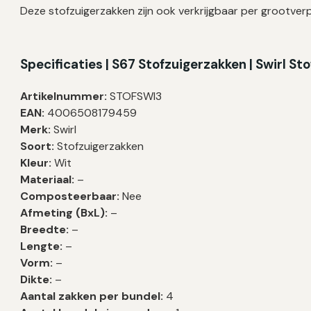
Deze stofzuigerzakken zijn ook verkrijgbaar per grootverp
Specificati
es |
S67
Stofzuigerzakken | Swirl St
Artikelnummer:
STOFSWI3
EAN:
4006508179459
Merk:
Swirl
Soort:
Stofzuigerzakken
Kleur:
Wit
Materiaal:
–
Composteerbaar:
Nee
Afmeting (BxL):
–
Breedte:
–
Lengte:
–
Vorm:
–
Dikte:
–
Aantal zakken per bundel:
4