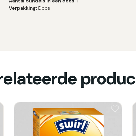
Aantal bundels in een doos:
1
Verpakking:
Doos
relateerde produc