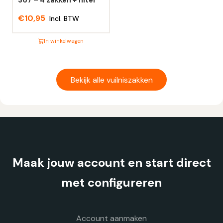
de
de
€
10,95
Incl. BTW
productpagina
productpagina
In winkelwagen
Dit
product
heeft
Bekijk alle vuilniszakken
meerdere
variaties.
Deze
optie
kan
gekozen
Maak jouw account en start direct
worden
op
met configureren
de
productpagina
Account aanmaken