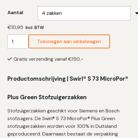
Aantal
€
10,95
Incl. BTW
Swirl
Toevoegen aan winkelwagen
Stofzuigerzakken
S73
Gratis verzending vanaf €150,-
-
4
zakken
Productomschrijving | Swirl® S 73 MicroPor®
+
filter
Plus Green Stofzuigerzakken
aantal
Stofzuigerzakken geschikt voor Siemens en Bosch
stofzuigers. De Swirl® S 73 MicroPor® Plus Green
stofzuigerzakken worden voor 100% in Duitsland
geproduceerd. Daarnaast bestaat de verpakking