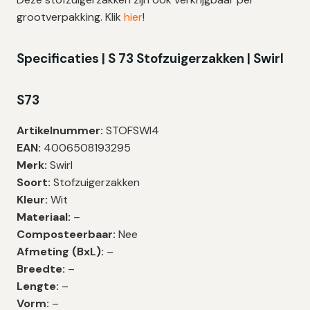
grootverpakking. Klik
hier
!
Specificati
es |
S 73
Stofzuigerzakken | Swirl
S73
Artikelnummer:
STOFSWI4
EAN:
4006508193295
Merk:
Swirl
Soort:
Stofzuigerzakken
Kleur:
Wit
Materiaal:
–
Composteerbaar:
Nee
Afmeting (BxL):
–
Breedte:
–
Lengte:
–
Vorm:
–