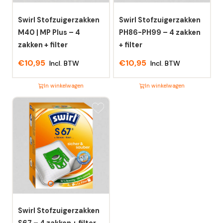
Swirl Stofzuigerzakken
Swirl Stofzuigerzakken
M40 | MP Plus – 4
PH86-PH99 – 4 zakken
zakken + filter
+ filter
€
10,95
€
10,95
Incl. BTW
Incl. BTW
In winkelwagen
In winkelwagen
Dit
Dit
product
product
heeft
heeft
meerdere
meerdere
variaties.
variaties.
Deze
Deze
optie
optie
kan
kan
gekozen
gekozen
worden
worden
Swirl Stofzuigerzakken
op
op
S67 – 4 zakken + filter