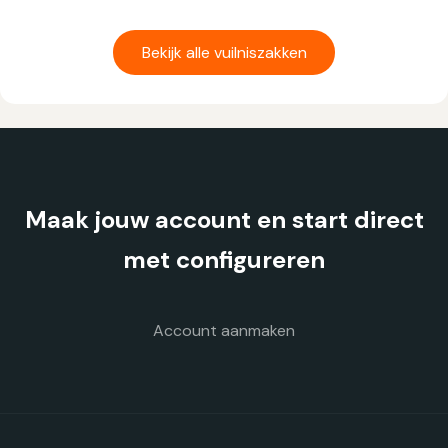
Dit
product
heeft
Bekijk alle vuilniszakken
meerdere
variaties.
Deze
optie
kan
gekozen
Maak jouw account en start direct
worden
op
met configureren
de
productpagina
Account aanmaken