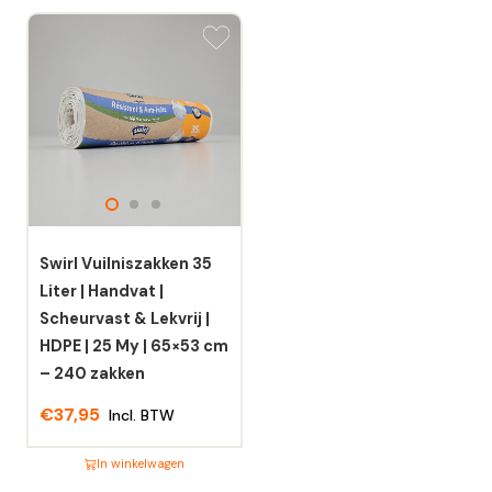
Dit
Dit
product
product
heeft
heeft
meerdere
meerdere
variaties.
variaties.
Deze
Deze
optie
optie
kan
kan
gekozen
gekozen
worden
worden
Swirl Vuilniszakken 35
op
op
Liter | Handvat |
de
de
Scheurvast & Lekvrij |
productpagina
productpagina
HDPE | 25 My | 65×53 cm
– 240 zakken
€
37,95
Incl. BTW
In winkelwagen