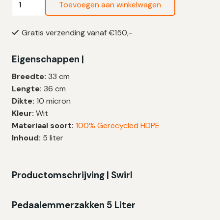
Toevoegen aan winkelwagen
Vuilniszakken
5
Gratis verzending vanaf €150,-
Liter
|
Eigenschappen |
Handvat
|
Breedte:
33 cm
Badkamer
Lengte:
36 cm
Scheurvast
Dikte:
10 micron
&
Kleur:
Wit
Lekvrij
Materiaal soort:
100% Gerecycled HDPE
|
Inhoud:
5 liter
HDPE
|
10
Productomschrijving | Swirl
My
|
Pedaalemmerzakken 5 Liter
33x36
cm