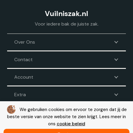
Vuilniszak.nl
Voor iedere bak de juiste zak.
Over Ons
Contact
Account
Extra
We gebruiken cookies om ervoor te zorgen dat jij de
beste versie van onze website te zien krijgt. Lees meer in
Voorwaarden
|
Disclaimer
|
Privacy
|
Cookie beleid
ons
cookie beleid
© Copyright 2026 – Vuilniszak.nl |
Webdesign by Yooker
– Made