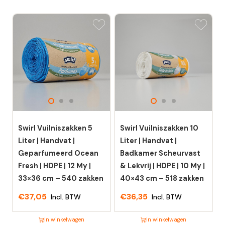
Swirl Vuilniszakken 5
Swirl Vuilniszakken 10
Liter | Handvat |
Liter | Handvat |
Geparfumeerd Ocean
Badkamer Scheurvast
Fresh | HDPE | 12 My |
& Lekvrij | HDPE | 10 My |
33×36 cm – 540 zakken
40×43 cm – 518 zakken
€
37,05
€
36,35
Incl. BTW
Incl. BTW
In winkelwagen
In winkelwagen