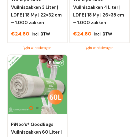
Vuilniszakken 3 Liter |
Vuilniszakken 4 Liter |
LDPE | 18 My | 22×32 cm
LDPE | 18 My | 26×35 cm
– 1.000 zakken
– 1.000 zakken
€
24,80
€
24,80
Incl. BTW
Incl. BTW
In winkelwagen
In winkelwagen
Dit
Dit
product
product
heeft
heeft
meerdere
meerdere
variaties.
variaties.
Deze
Deze
optie
optie
kan
kan
gekozen
gekozen
worden
worden
PiNoo’s® GoodBags
op
op
Vuilniszakken 60 Liter |