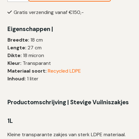
1
Gratis verzending vanaf €150,-
Liter
|
Eigenschappen |
LDPE
|
Breedte:
18 cm
18
Lengte:
27 cm
My
Dikte:
18 micron
|
Kleur:
Transparant
18×27
Materiaal soort:
Recycled LDPE
cm
Inhoud:
1 liter
–
1.000
zakken
Productomschrijving | Stevige Vuilniszakjes
aantal
1L
Kleine transparante zakjes van sterk LDPE materiaal.