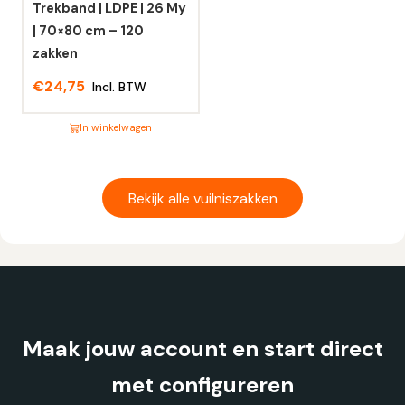
de
de
Trekband | LDPE | 26 My
productpagina
productpagina
| 70×80 cm – 120
zakken
€
24,75
Incl. BTW
In winkelwagen
Dit
product
heeft
Bekijk alle vuilniszakken
meerdere
variaties.
Deze
optie
kan
gekozen
Maak jouw account en start direct
worden
op
met configureren
de