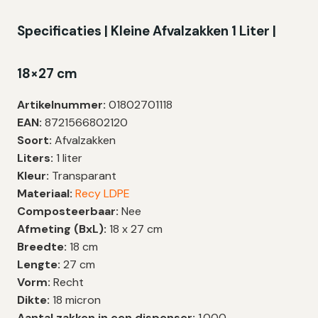
Specificaties | Kleine Afvalzakken 1 Liter |
18×27 cm
Artikelnummer:
01802701118
EAN:
8721566802120
Soort:
Afvalzakken
Liters:
1 liter
Kleur:
Transparant
Materiaal:
Recy LDPE
Composteerbaar:
Nee
Afmeting (BxL):
18 x 27 cm
Breedte:
18 cm
Lengte:
27 cm
Vorm:
Recht
Dikte:
18 micron
Aantal zakken in een dispenser:
1.000