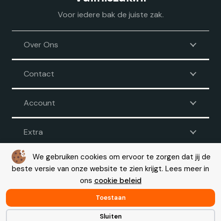
Voor iedere bak de juiste zak.
Over Ons
Contact
Account
Extra
We gebruiken cookies om ervoor te zorgen dat jij de
beste versie van onze website te zien krijgt. Lees meer in
Voorwaarden
|
Disclaimer
|
Privacy
|
Cookie beleid
ons
cookie beleid
© Copyright 2026 – Vuilniszak.nl |
Webdesign by Yooker
– Made
with 💙
Toestaan
Sluiten