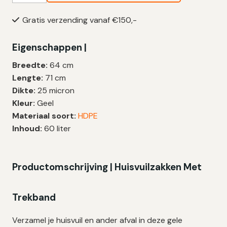
60
Gratis verzending vanaf €150,-
Liter
|
Eigenschappen |
Trekband
|
Breedte:
64 cm
HDPE
Lengte:
71 cm
|
Dikte:
25 micron
25
Kleur:
Geel
My
Materiaal soort:
HDPE
|
Inhoud:
60 liter
64×71
cm
–
Productomschrijving | Huisvuilzakken Met
100
zakken
Trekband
aantal
Verzamel je huisvuil en ander afval in deze gele