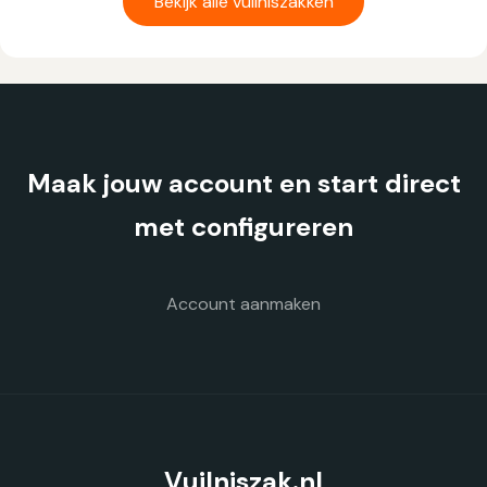
Bekijk alle vuilniszakken
meerdere
variaties.
Deze
optie
kan
gekozen
Maak jouw account en start direct
worden
op
met configureren
de
productpagina
Account aanmaken
Vuilniszak.nl