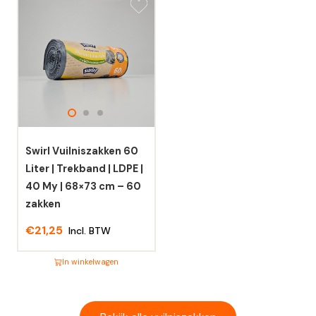
product
product
heeft
heeft
meerdere
meerdere
variaties.
variaties.
Deze
Deze
optie
optie
kan
kan
gekozen
gekozen
worden
worden
Swirl Vuilniszakken 60
op
op
Liter | Trekband | LDPE |
de
de
40 My | 68×73 cm – 60
productpagina
productpagina
zakken
€
21,25
Incl. BTW
In winkelwagen
Dit
product
heeft