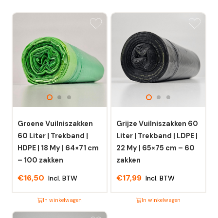
Groene Vuilniszakken
Grijze Vuilniszakken 60
60 Liter | Trekband |
Liter | Trekband | LDPE |
HDPE | 18 My | 64×71 cm
22 My | 65×75 cm – 60
– 100 zakken
zakken
€
16,50
€
17,99
Incl. BTW
Incl. BTW
In winkelwagen
In winkelwagen
Dit
Dit