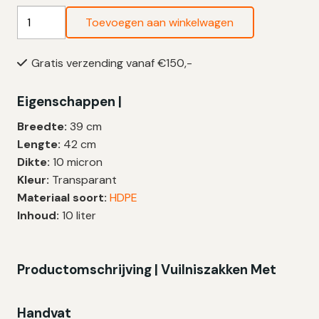
Transparante
Toevoegen aan winkelwagen
Vuilniszakken
10
Gratis verzending vanaf €150,-
Liter
|
Eigenschappen |
Handvat
|
Breedte:
39 cm
HDPE
Lengte:
42 cm
|
Dikte:
10 micron
10
Kleur:
Transparant
My
Materiaal soort:
HDPE
|
Inhoud:
10 liter
39×42
cm
–
Productomschrijving | Vuilniszakken Met
1.440
zakken
Handvat
aantal