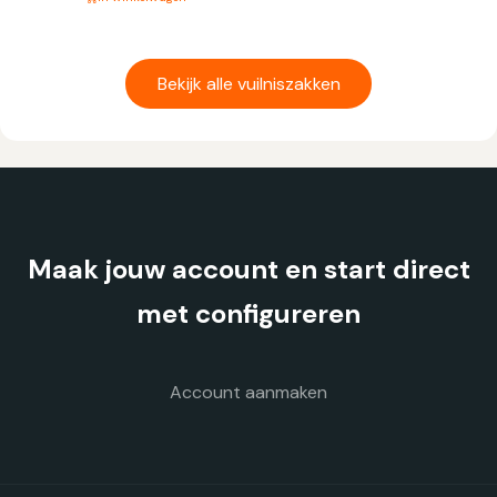
Dit
product
heeft
Bekijk alle vuilniszakken
meerdere
variaties.
Deze
optie
kan
gekozen
Maak jouw account en start direct
worden
op
met configureren
de
productpagina
Account aanmaken