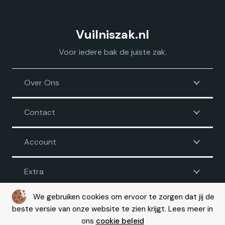
Vuilniszak.nl
Voor iedere bak de juiste zak.
Over Ons
Contact
Account
Extra
We gebruiken cookies om ervoor te zorgen dat jij de
beste versie van onze website te zien krijgt. Lees meer in
Voorwaarden
|
Disclaimer
|
Privacy
|
Cookie beleid
ons
cookie beleid
© Copyright 2026 – Vuilniszak.nl |
Webdesign by Yooker
– Made