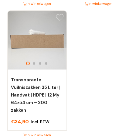
In winkelwagen
In winkelwagen
Dit
Dit
product
product
heeft
heeft
meerdere
meerdere
variaties.
variaties.
Deze
Deze
optie
optie
kan
kan
gekozen
gekozen
worden
worden
Transparante
op
op
Vuilniszakken 35 Liter |
de
de
Handvat | HDPE | 12 My |
productpagina
productpagina
64×54 cm – 300
zakken
€
34,90
Incl. BTW
In winkelwagen