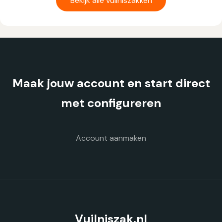
Bekijk alle vuilniszakken
meerdere
variaties.
Deze
optie
kan
gekozen
Maak jouw account en start direct
worden
op
met configureren
de
productpagina
Account aanmaken
Vuilniszak.nl