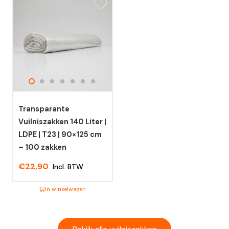
product
product
heeft
heeft
meerdere
meerdere
variaties.
variaties.
Deze
Deze
optie
optie
kan
kan
gekozen
gekozen
worden
worden
Transparante
op
op
Vuilniszakken 140 Liter |
de
de
LDPE | T23 | 90×125 cm
productpagina
productpagina
– 100 zakken
€
22,90
Incl. BTW
In winkelwagen
Dit
product
heeft