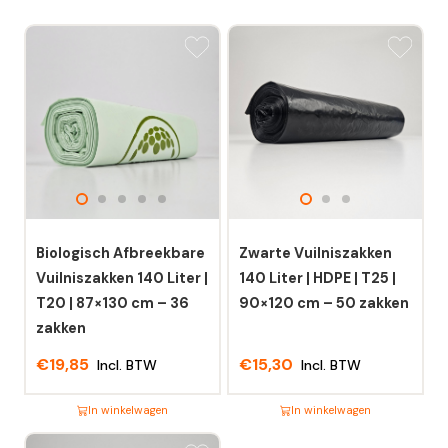
Biologisch Afbreekbare
Zwarte Vuilniszakken
Vuilniszakken 140 Liter |
140 Liter | HDPE | T25 |
T20 | 87×130 cm – 36
90×120 cm – 50 zakken
zakken
€
19,85
€
15,30
Incl. BTW
Incl. BTW
In winkelwagen
In winkelwagen
Dit
Dit