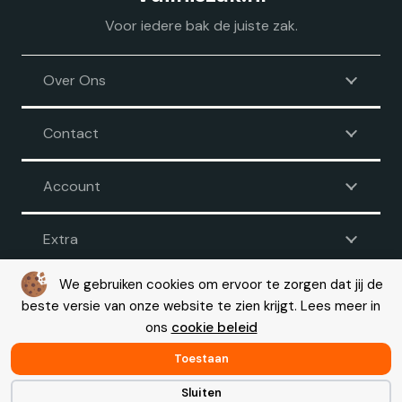
Voor iedere bak de juiste zak.
Over Ons
Contact
Account
Extra
We gebruiken cookies om ervoor te zorgen dat jij de
beste versie van onze website te zien krijgt. Lees meer in
Voorwaarden
|
Disclaimer
|
Privacy
|
Cookie beleid
ons
cookie beleid
© Copyright 2026 – Vuilniszak.nl |
Webdesign by Yooker
– Made
with 💙
Toestaan
Sluiten