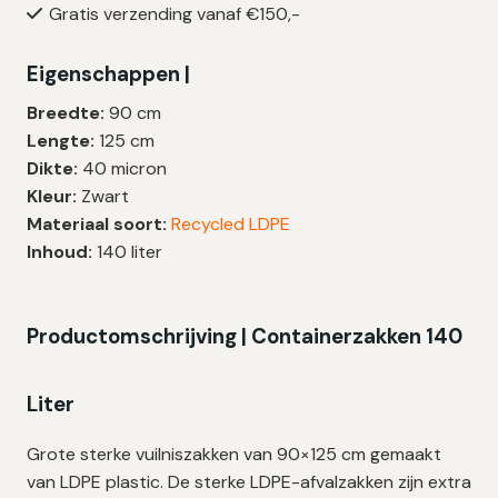
Gratis verzending vanaf €150,-
Liter
|
Eigenschappen |
LDPE
|
Breedte:
90 cm
T60
Lengte:
125 cm
|
Dikte:
40 micron
90×125
Kleur:
Zwart
cm
Materiaal soort:
Recycled LDPE
–
Inhoud:
140 liter
30
zakken
aantal
Productomschrijving | Containerzakken 140
Liter
Grote sterke vuilniszakken van 90×125 cm gemaakt
van LDPE plastic. De sterke LDPE-afvalzakken zijn extra