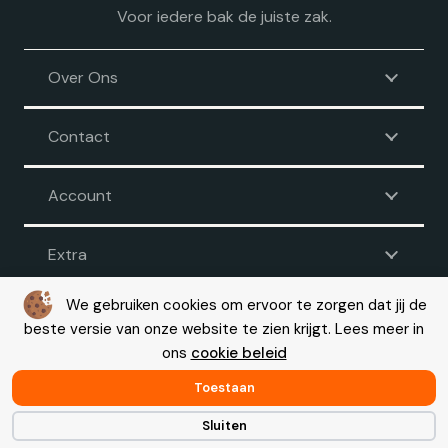
Voor iedere bak de juiste zak.
Over Ons
Contact
Account
Extra
We gebruiken cookies om ervoor te zorgen dat jij de
beste versie van onze website te zien krijgt. Lees meer in
Voorwaarden
|
Disclaimer
|
Privacy
|
Cookie beleid
ons
cookie beleid
© Copyright 2026 – Vuilniszak.nl |
Webdesign by Yooker
– Made
with 💙
Toestaan
Sluiten