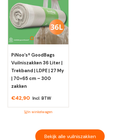
heeft
heeft
meerdere
meerdere
variaties.
variaties.
Deze
Deze
optie
optie
kan
kan
gekozen
gekozen
worden
worden
PiNoo’s® GoodBags
op
op
Vuilniszakken 36 Liter |
de
de
Trekband | LDPE | 27 My
productpagina
productpagina
| 70×65 cm – 300
zakken
€
42,90
Incl. BTW
In winkelwagen
Dit
product
heeft
Bekijk alle vuilniszakken