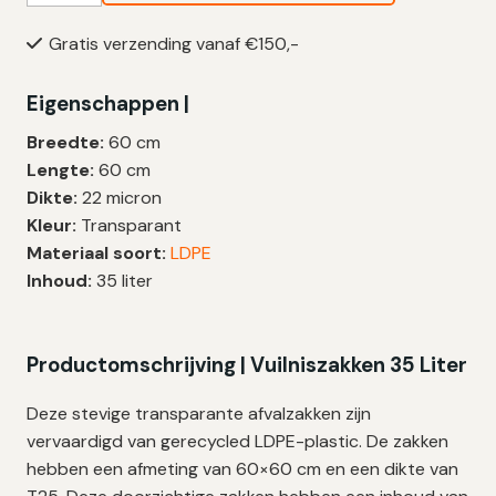
35
Gratis verzending vanaf €150,-
Liter
|
Eigenschappen |
LDPE
|
Breedte:
60 cm
T25
Lengte:
60 cm
|
Dikte:
22 micron
60×60
Kleur:
Transparant
cm
Materiaal soort:
LDPE
–
Inhoud:
35 liter
1.000
zakken
aantal
Productomschrijving | Vuilniszakken 35 Liter
Deze stevige transparante afvalzakken zijn
vervaardigd van gerecycled LDPE-plastic. De zakken
hebben een afmeting van 60×60 cm en een dikte van