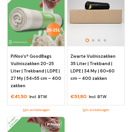
PiNoo’s® GoodBags
Zwarte Vuilniszakken
Vuilniszakken 20-25
35 Liter | Trekband |
Liter | Trekband | LDPE |
LDPE | 34 My | 60×60
27 My | 54×55 cm – 400
cm – 400 zakken
zakken
€
41,50
€
51,80
Incl. BTW
Incl. BTW
In winkelwagen
In winkelwagen
Dit
Dit
product
product