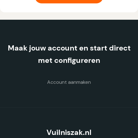
meerdere
variaties.
Deze
optie
kan
gekozen
Maak jouw account en start direct
worden
op
met configureren
de
productpagina
Account aanmaken
Vuilniszak.nl