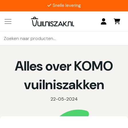
Snelle levering
4.9/5
17 reviews
Zoeken
Als de resultaten voor automatisch aanvullen beschikbaar z
naar:
Alles over KOMO
vuilniszakken
22-05-2024