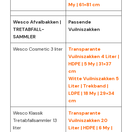
My | 61×81 cm
Wesco Afvalbakken |
Passende
TRETABFALL-
Vuilniszakken
SAMMLER
Wesco Cosmetic 3 liter
Transparante
Vuilniszakken 4 Liter |
HDPE | 5 My | 31×37
cm
Witte Vuilniszakken 5
Liter | Trekband |
LDPE | 18 My | 29×34
cm
Wesco Klassik
Transparante
Tretabfallsammler 13
Vuilniszakken 20
liter
Liter | HDPE | 6 My |