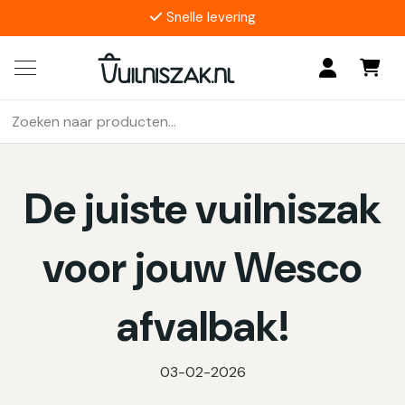
4.9/5
17 reviews
Zoeken
Als de resultaten voor automatisch aanvullen beschikbaar z
naar:
De juiste vuilniszak
voor jouw Wesco
afvalbak!
03-02-2026