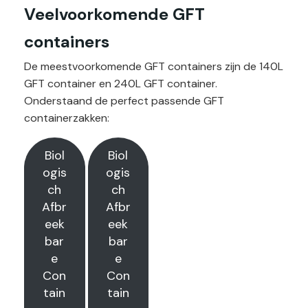
Veelvoorkomende GFT
containers
De meestvoorkomende GFT containers zijn de 140L
GFT container en 240L GFT container.
Onderstaand de perfect passende GFT
containerzakken:
Biol
Biol
ogis
ogis
ch
ch
Afbr
Afbr
eek
eek
bar
bar
e
e
Con
Con
tain
tain