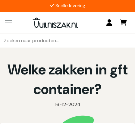
Snelle levering
4.9/5
17 reviews
Zoeken
Als de resultaten voor automatisch aanvullen beschikbaar z
naar:
Welke zakken in gft
container?
16-12-2024