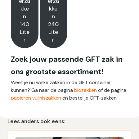
erza
erza
kke
kke
n
n
140
240
Lite
Lite
r
r
Zoek jouw passende GFT zak in
ons grootste assortiment!
Weet je nu welke zakken in de GFT container
kunnen? Ga naar de pagina
biozakken
of de pagina
papieren vuilniszakken
en bestel je GFT-zakken!
Lees anders ook eens: