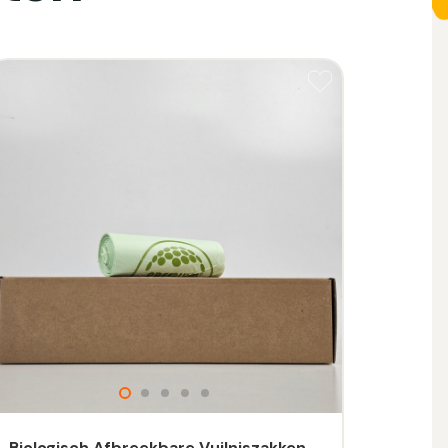
Biologisch Afbreekbare Vuilniszakken