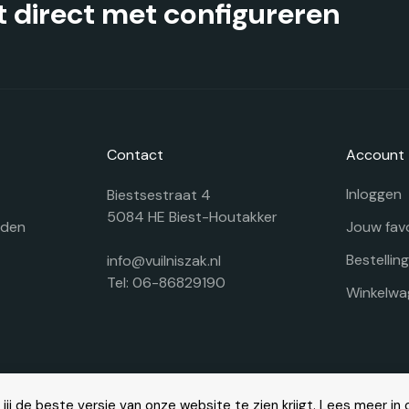
 direct met configureren
Contact
Account
Inloggen
Biestsestraat 4
5084 HE Biest-Houtakker
rden
Jouw fav
Bestellin
info@vuilniszak.nl
Tel: 06-86829190
Winkelwa
ij de beste versie van onze website te zien krijgt. Lees meer in