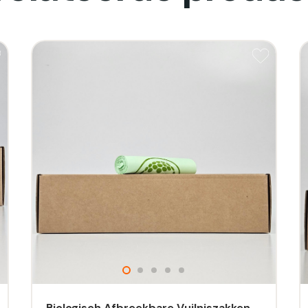
Biologisch Afbreekbare Vuilniszakken