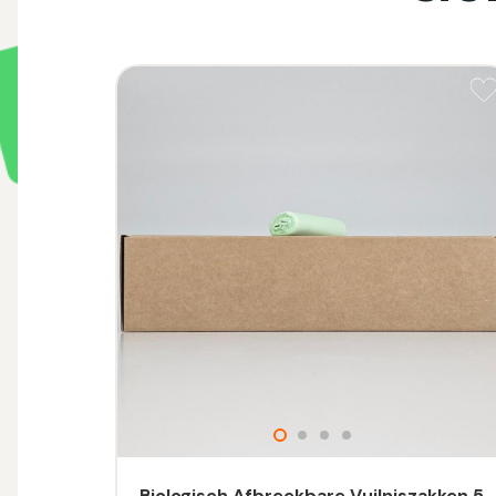
Biologisch Afbreekbare Vuilniszakken 5