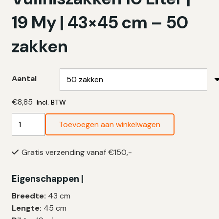
19 My | 43×45 cm – 50
zakken
Aantal
€
8,85
Incl. BTW
Biologisch
Toevoegen aan winkelwagen
Afbreekbare
Vuilniszakken
Gratis verzending vanaf €150,-
10
Liter
Eigenschappen |
|
19
Breedte:
43 cm
My
Lengte:
45 cm
|