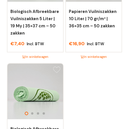
Biologisch Afbreekbare
Papieren Vuilniszakken
Vuilniszakken 5 Liter |
10 Liter | 70 gr/m² |
19 My | 35×37 cm – 50
36×35 cm – 50 zakken
zakken
€
7,40
€
16,90
Incl. BTW
Incl. BTW
In winkelwagen
In winkelwagen
Dit
Dit
product
product
heeft
heeft
meerdere
meerdere
variaties.
variaties.
Deze
Deze
optie
optie
kan
kan
gekozen
gekozen
worden
worden