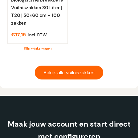
Biologisch Afbreekbare
op
op
Vuilniszakken 30 Liter |
de
de
T20 | 50×60 cm – 100
productpagina
productpagina
zakken
€
17,15
Incl. BTW
In winkelwagen
Dit
product
heeft
Bekijk alle vuilniszakken
meerdere
variaties.
Deze
optie
kan
gekozen
Maak jouw account en start direct
worden
op
met configureren