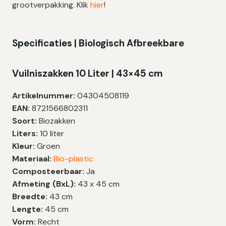
grootverpakking. Klik
hier
!
Specificaties | B
iologisch Afbreekbare
Vuilniszakken 10 Liter
| 43×45 cm
Artikelnummer:
04304508119
EAN:
8721566802311
Soort:
Biozakken
Liters:
10 liter
Kleur:
Groen
Materiaal:
Bio-plastic
Composteerbaar:
Ja
Afmeting (BxL):
43 x 45 cm
Breedte:
43 cm
Lengte:
45 cm
Vorm:
Recht