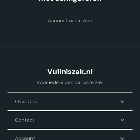
de
productpagina
Account aanmaken
Vuilniszak.nl
Voor iedere bak de juiste zak.
Over Ons
Contact
Account