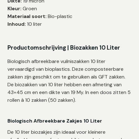
Dikte:
19 micron
43×45
Kleur:
Groen
cm
Materiaal soort:
Bio-plastic
–
Inhoud:
10 liter
50
zakken
aantal
Productomschrijving | Biozakken 10 Liter
Biologisch afbreekbare vuilniszakken 10 liter
vervaardigd van bioplastics. Deze composteerbare
zakken zijn geschikt om te gebruiken als GFT zakken.
De biozakken van 10 liter hebben een afmeting van
43×45 cm en een dikte van 19 My. In een doos zitten 5
rollen à 10 zakken (50 zakken).
Biologisch Afbreekbare Zakjes 10 Liter
De 10 liter biozakjes zijn ideaal voor kleinere