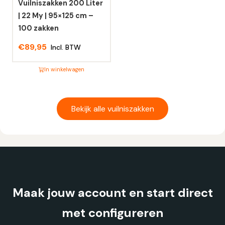
op
op
Vuilniszakken 200 Liter
de
de
| 22 My | 95×125 cm –
productpagina
productpagina
100 zakken
€
89,95
Incl. BTW
In winkelwagen
Dit
product
heeft
Bekijk alle vuilniszakken
meerdere
variaties.
Deze
optie
kan
gekozen
Maak jouw account en start direct
worden
op
met configureren
de