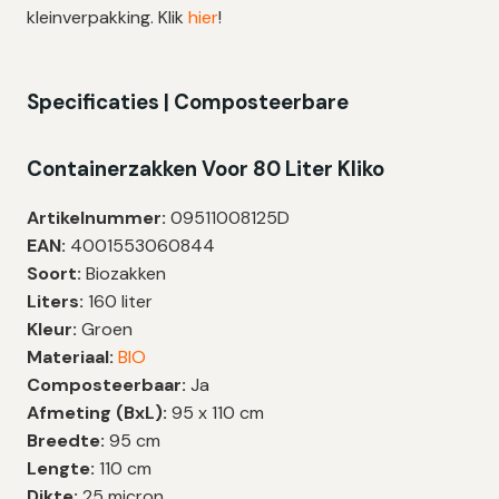
kleinverpakking. Klik
hier
!
Specificaties | Composteerbare
Containerzakken Voor 80 Liter Kliko
Artikelnummer:
09511008125D
EAN:
4001553060844
Soort:
Biozakken
Liters:
160 liter
Kleur:
Groen
Materiaal:
BIO
Composteerbaar:
Ja
Afmeting (BxL):
95 x 110 cm
Breedte:
95 cm
Lengte:
110 cm
Dikte:
25 micron