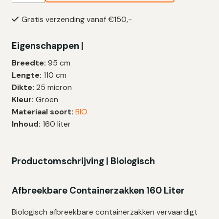
Vuilniszakken
Gratis verzending vanaf €150,-
160
Liter
Eigenschappen |
|
25
Breedte:
95 cm
My
Lengte:
110 cm
|
Dikte:
25 micron
95×110
Kleur:
Groen
cm
Materiaal soort:
BIO
–
Inhoud:
160 liter
90
zakken
aantal
Productomschrijving | Biologisch
Afbreekbare Containerzakken 160 Liter
Biologisch afbreekbare containerzakken vervaardigt