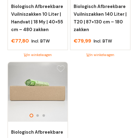
Biologisch Afbreekbare
Biologisch Afbreekbare
Vuilniszakken 10 Liter |
Vuilniszakken 140 Liter |
Handvat | 18 My | 40×55
T20 | 87×130 cm – 180
cm – 480 zakken
zakken
€
77,80
€
79,99
Incl. BTW
Incl. BTW
In winkelwagen
In winkelwagen
Dit
Dit
product
product
heeft
heeft
meerdere
meerdere
variaties.
variaties.
Deze
Deze
optie
optie
kan
kan
gekozen
gekozen
worden
worden
Biologisch Afbreekbare