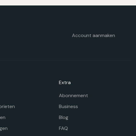
ekozen
orden
p
e
oductpagina
Account aanmaken
Extra
Abonnement
orieten
Business
gen
Blog
gen
FAQ