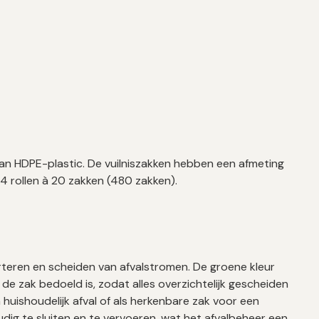
L
van HDPE-plastic. De vuilniszakken hebben een afmeting
4 rollen à 20 zakken (480 zakken).
orteren en scheiden van afvalstromen. De groene kleur
 de zak bedoeld is, zodat alles overzichtelijk gescheiden
 huishoudelijk afval of als herkenbare zak voor een
udig te sluiten en te vervoeren, wat het afvalbeheer een