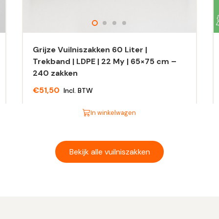
Grijze Vuilniszakken 60 Liter |
Trekband | LDPE | 22 My | 65×75 cm –
240 zakken
€
51,50
Incl. BTW
In winkelwagen
Dit
Di
product
pr
heeft
he
Bekijk alle vuilniszakken
meerdere
m
variaties.
va
Deze
D
optie
op
kan
ka