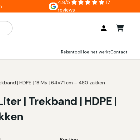
4.9/5
17
n
reviews
ar zijn, gebruik de pijlen om omhoog en omlaag te gaan naar
Rekentool
Hoe het werkt
Contact
rekband | HDPE | 18 My | 64×71 cm – 480 zakken
iter | Trekband | HDPE |
akken
l
Korting