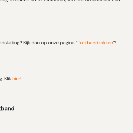
dsluiting? Kijk dan op onze pagina “
Trekbandzakken
“!
g. Klik
hier
!
ekband