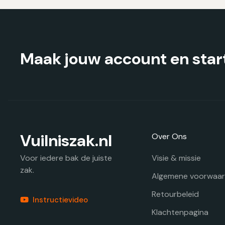
gekozen
worden
op
de
productpagina
Maak jouw account en start
Vuilniszak.nl
Over Ons
Visie & missie
Voor iedere bak de juiste
zak.
Algemene voorwaa
Retourbeleid
Instructievideo
Klachtenpagina