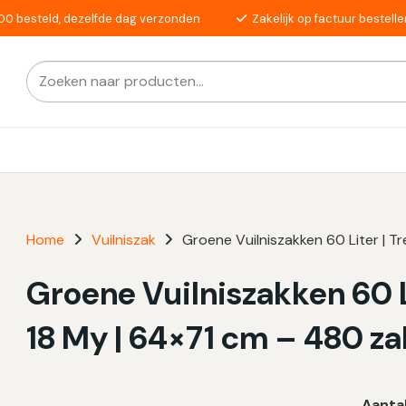
00 besteld, dezelfde dag verzonden
Zakelijk op factuur bestelle
Zoeken
Als de resultaten voor automatisch aanvullen beschikba
naar:
Home
Vuilniszak
Groene Vuilniszakken 60 Liter | T
Groene Vuilniszakken 60 L
18 My | 64×71 cm – 480 z
Aanta