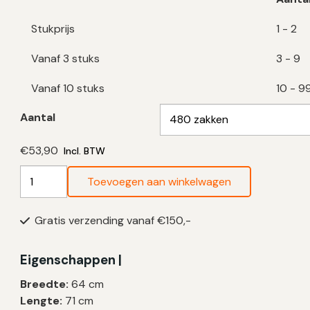
Stukprijs
1 - 2
Vanaf 3 stuks
3 - 9
Vanaf 10 stuks
10 - 9
Aantal
€
53,90
Incl. BTW
Groene
Toevoegen aan winkelwagen
Vuilniszakken
60
Gratis verzending vanaf €150,-
Liter
|
Trekband
Eigenschappen |
|
Breedte:
64 cm
HDPE
Lengte:
71 cm
|