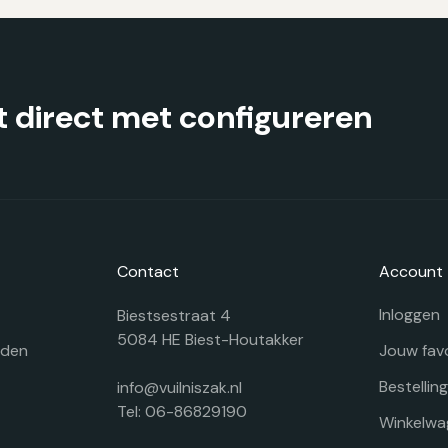
gekozen
g
worden
w
op
o
de
d
productpagina
pr
 direct met configureren
Contact
Account
Inloggen
Biestsestraat 4
5084 HE Biest-Houtakker
rden
Jouw fav
Bestellin
info@vuilniszak.nl
Tel: 06-86829190
Winkelwa