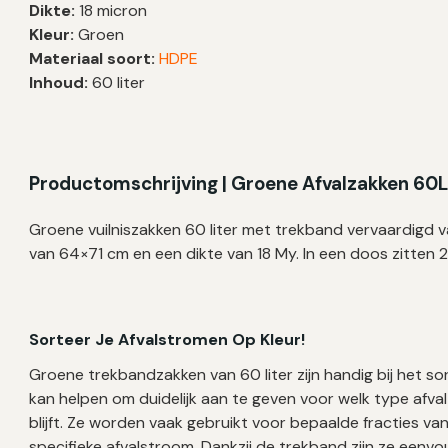
Dikte:
18 micron
18
Kleur:
Groen
My
Materiaal soort:
HDPE
|
Inhoud:
60 liter
64×71
cm
–
480
Productomschrijving | Groene Afvalzakken 60
zakken
aantal
Groene vuilniszakken 60 liter met trekband vervaardigd 
van 64×71 cm en een dikte van 18 My. In een doos zitten 2
Sorteer Je Afvalstromen Op Kleur!
Groene trekbandzakken van 60 liter zijn handig bij het s
kan helpen om duidelijk aan te geven voor welk type afval
blijft. Ze worden vaak gebruikt voor bepaalde fracties van
specifieke afvalstroom. Dankzij de trekband zijn ze eenvo