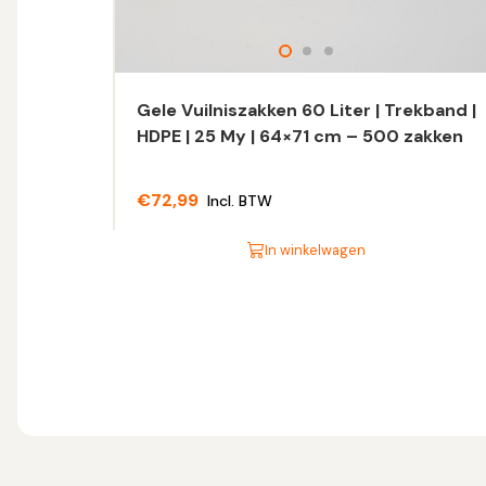
Gele Vuilniszakken 60 Liter | Trekband |
HDPE | 25 My | 64×71 cm – 500 zakken
€
72,99
Incl. BTW
In winkelwagen
Dit
product
heeft
meerdere
variaties.
Deze
optie
kan