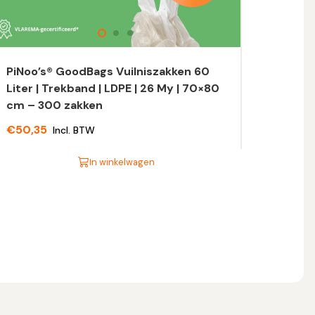
PiNoo’s® GoodBags Vuilniszakken 60
Liter | Trekband | LDPE | 26 My | 70×80
cm – 300 zakken
€
50,35
Incl. BTW
In winkelwagen
t
oduct
eft
eerdere
riaties.
eze
tie
n