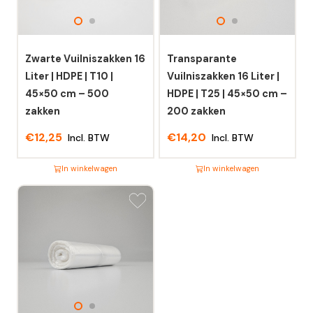
Zwarte Vuilniszakken 16
Transparante
Liter | HDPE | T10 |
Vuilniszakken 16 Liter |
45×50 cm – 500
HDPE | T25 | 45×50 cm –
zakken
200 zakken
€
12,25
€
14,20
Incl. BTW
Incl. BTW
In winkelwagen
In winkelwagen
Dit
Dit
product
product
heeft
heeft
meerdere
meerdere
variaties.
variaties.
Deze
Deze
optie
optie
kan
kan