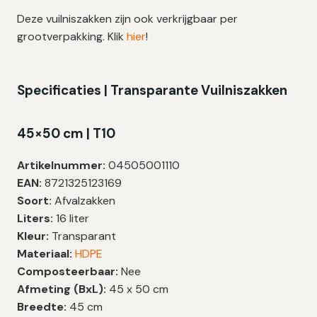
Deze vuilniszakken zijn ook verkrijgbaar per
grootverpakking. Klik
hier
!
Specificaties | Transparante Vuilniszakken
45×50 cm | T10
Artikelnummer:
04505001110
EAN:
8721325123169
Soort:
Afvalzakken
Liters:
16 liter
Kleur:
Transparant
Materiaal:
HDPE
Composteerbaar:
Nee
Afmeting (BxL):
45 x 50 cm
Breedte:
45 cm