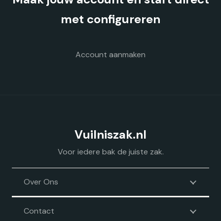
worden
op
met configureren
de
productpagina
Account aanmaken
Vuilniszak.nl
Voor iedere bak de juiste zak.
Over Ons
Contact