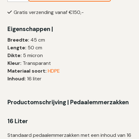
16
Gratis verzending vanaf €150,-
Liter
|
Eigenschappen |
HDPE
|
Breedte:
45 cm
T10
Lengte:
50 cm
|
Dikte:
5 micron
45×50
Kleur:
Transparant
cm
Materiaal soort:
HDPE
–
Inhoud:
16 liter
500
zakken
aantal
Productomschrijving | Pedaalemmerzakken
16 Liter
Standaard pedaalemmerzakken met een inhoud van 16