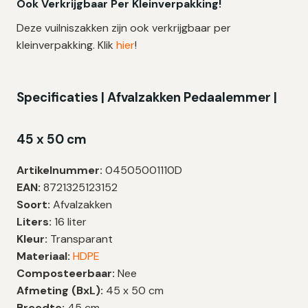
Ook Verkrijgbaar Per Kleinverpakking!
Deze vuilniszakken zijn ook verkrijgbaar per
kleinverpakking. Klik
hier
!
Specificaties | Afvalzakken Pedaalemmer |
45 x 50 cm
Artikelnummer:
04505001110D
EAN:
8721325123152
Soort:
Afvalzakken
Liters:
16 liter
Kleur:
Transparant
Materiaal:
HDPE
Composteerbaar:
Nee
Afmeting (BxL):
45 x 50 cm
Breedte:
45 cm