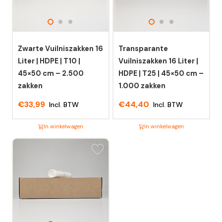
Zwarte Vuilniszakken 16
Transparante
Liter | HDPE | T10 |
Vuilniszakken 16 Liter |
45×50 cm – 2.500
HDPE | T25 | 45×50 cm –
zakken
1.000 zakken
€
33,99
€
44,40
Incl. BTW
Incl. BTW
In winkelwagen
In winkelwagen
Dit
Dit
product
product
heeft
heeft
meerdere
meerdere
variaties.
variaties.
Deze
Deze
optie
optie