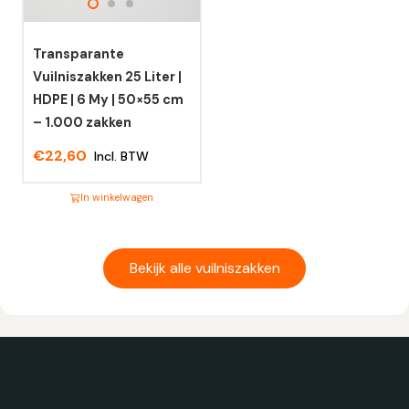
kan
kan
gekozen
gekozen
worden
worden
Transparante
op
op
Vuilniszakken 25 Liter |
de
de
HDPE | 6 My | 50×55 cm
productpagina
productpagina
– 1.000 zakken
€
22,60
Incl. BTW
In winkelwagen
Dit
product
heeft
Bekijk alle vuilniszakken
meerdere
variaties.
Deze
optie
kan
gekozen