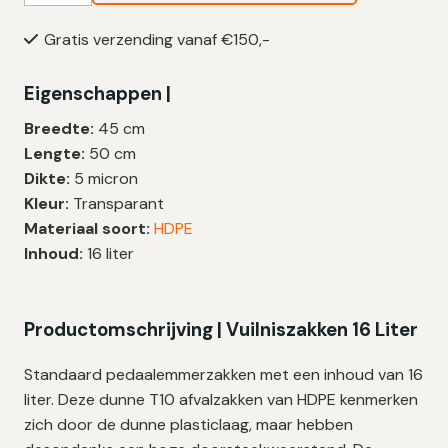
16
Gratis verzending vanaf €150,-
Liter
|
Eigenschappen |
HDPE
|
Breedte:
45 cm
T10
Lengte:
50 cm
|
Dikte:
5 micron
45×50
Kleur:
Transparant
cm
Materiaal soort:
HDPE
–
Inhoud:
16 liter
2.500
zakken
aantal
Productomschrijving | Vuilniszakken 16 Liter
Standaard pedaalemmerzakken met een inhoud van 16
liter. Deze dunne T10 afvalzakken van HDPE kenmerken
zich door de dunne plasticlaag, maar hebben