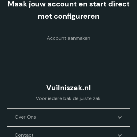
Maak jouw account en start direct
worden
op
met configureren
de
productpagina
Account aanmaken
Vuilniszak.nl
Voor iedere bak de juiste zak.
Over Ons
Contact