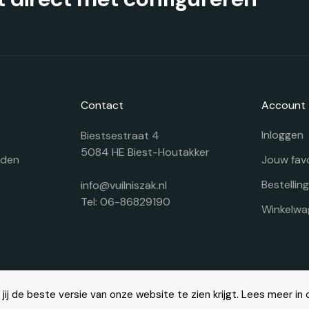
Contact
Account
Inloggen
Biestsestraat 4
5084 HE Biest-Houtakker
rden
Jouw fav
Bestellin
info@vuilniszak.nl
Tel: 06-86829190
Winkelwa
ij de beste versie van onze website te zien krijgt. Lees meer in