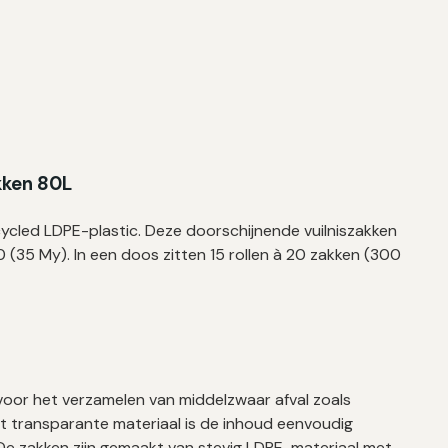
kken 80L
cycled LDPE-plastic. Deze doorschijnende vuilniszakken
0 (35 My).
In een doos zitten 15 rollen à 20 zakken (300
t voor het verzamelen van middelzwaar afval zoals
het transparante materiaal is de inhoud eenvoudig
. De zakken zijn gemaakt van stevig LDPE-materiaal met