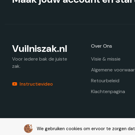
Vuilniszak.nl
Over Ons
Visie & missie
Voor iedere bak de juiste
zak.
Algemene voorwaa
Retourbeleid
Instructievideo
Klachtenpagina
© Copyright 2026 – Vuilniszak.nl |
Webdesign by Yooker
We gebruiken cookies om ervoor te zorgen dat j