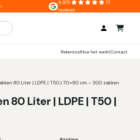
4.9/5
17
n
reviews
ar zijn, gebruik de pijlen om omhoog en omlaag te gaan naar
Rekentool
Hoe het werkt
Contact
akken 80 Liter | LDPE | T50 | 70×90 cm – 300 zakken
 80 Liter | LDPE | T50 |
l
Korting