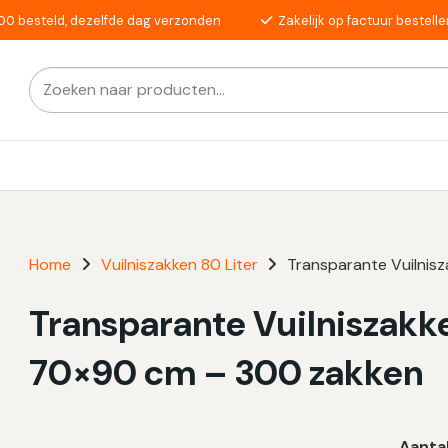
00 besteld, dezelfde dag verzonden
Zakelijk op factuur bestelle
Zoeken
Als de resultaten voor automatisch aanvullen beschikba
naar:
Home
Vuilniszakken 80 Liter
Transparante Vuilnisz
Transparante Vuilniszakken
70×90 cm – 300 zakken
Aanta