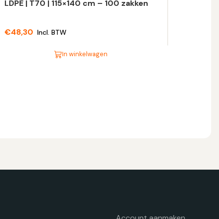
LDPE | T70 | 115×140 cm – 100 zakken
€
48,30
Incl. BTW
In winkelwagen
t
oduct
eft
eerdere
riaties.
eze
tie
n
ekozen
orden
p
e
oductpagina
Account aanmaken