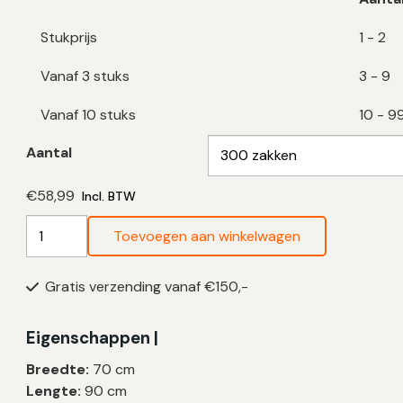
Stukprijs
1 - 2
Vanaf 3 stuks
3 - 9
Vanaf 10 stuks
10 - 9
Aantal
€
58,99
Incl. BTW
Transparante
Toevoegen aan winkelwagen
Vuilniszakken
80
Gratis verzending vanaf €150,-
Liter
|
LDPE
Eigenschappen |
|
Breedte:
70 cm
T50
Lengte:
90 cm
|