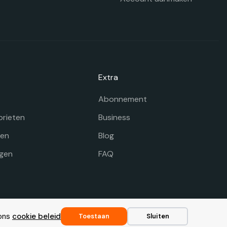
Extra
Abonnement
orieten
Business
gen
Blog
gen
FAQ
Voorwaarden
|
Disclaimer
|
Privacy
|
Cookie beleid
 ons
cookie beleid
Toestaan
Sluiten