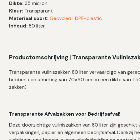
Dikte:
35 micron
70×90
Kleur:
Transparant
cm
Materiaal soort:
Gecycled LDPE-plastic
–
Inhoud:
80 liter
300
zakken
aantal
Productomschrijving | Transparante Vuilnisza
Transparante vuilniszakken 80 liter vervaardigd van gere
hebben een afmeting van 70×90 cm en een dikte van T5
zakken).
Transparante Afvalzakken voor Bedrijfsafval!
Deze doorzichtige vuilniszakken van 80 liter zijn geschik
verpakkingen, papier en algemeen bedrijfsafval. Dankzij 
zichtbaar, wat handig is voor afvalscheiding en controle