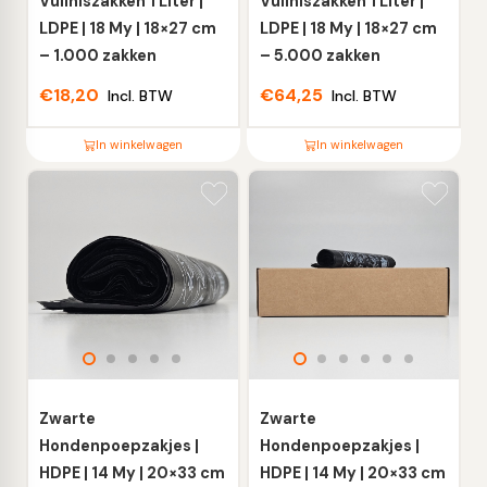
op
op
Vuilniszakken 1 Liter |
Vuilniszakken 1 Liter |
de
de
LDPE | 18 My | 18×27 cm
LDPE | 18 My | 18×27 cm
productpagina
productpagina
– 1.000 zakken
– 5.000 zakken
€
18,20
€
64,25
Incl. BTW
Incl. BTW
In winkelwagen
In winkelwagen
Dit
Dit
product
product
heeft
heeft
meerdere
meerdere
variaties.
variaties.
Deze
Deze
optie
optie
kan
kan
gekozen
gekozen
worden
worden
Zwarte
Zwarte
op
op
Hondenpoepzakjes |
Hondenpoepzakjes |
de
de
HDPE | 14 My | 20×33 cm
HDPE | 14 My | 20×33 cm