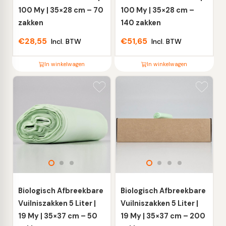
de
de
100 My | 35×28 cm – 70
100 My | 35×28 cm –
productpagina
productpagina
zakken
140 zakken
€
28,55
€
51,65
Incl. BTW
Incl. BTW
In winkelwagen
In winkelwagen
Dit
Dit
product
product
heeft
heeft
meerdere
meerdere
variaties.
variaties.
Deze
Deze
optie
optie
kan
kan
gekozen
gekozen
worden
worden
Biologisch Afbreekbare
Biologisch Afbreekbare
op
op
Vuilniszakken 5 Liter |
Vuilniszakken 5 Liter |
de
de
19 My | 35×37 cm – 50
19 My | 35×37 cm – 200