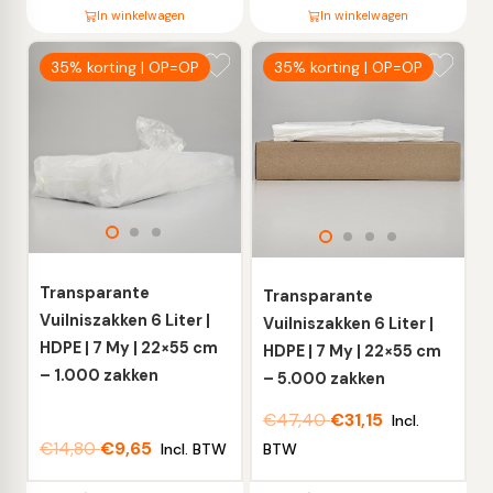
In winkelwagen
In winkelwagen
Dit
Dit
35% korting | OP=OP
35% korting | OP=OP
product
product
heeft
heeft
meerdere
meerdere
variaties.
variaties.
Deze
Deze
optie
optie
kan
kan
gekozen
gekozen
worden
worden
Transparante
Transparante
op
op
Vuilniszakken 6 Liter |
Vuilniszakken 6 Liter |
de
de
HDPE | 7 My | 22×55 cm
HDPE | 7 My | 22×55 cm
productpagina
productpagina
– 1.000 zakken
– 5.000 zakken
€
47,40
€
31,15
Incl.
€
14,80
€
9,65
Incl. BTW
BTW