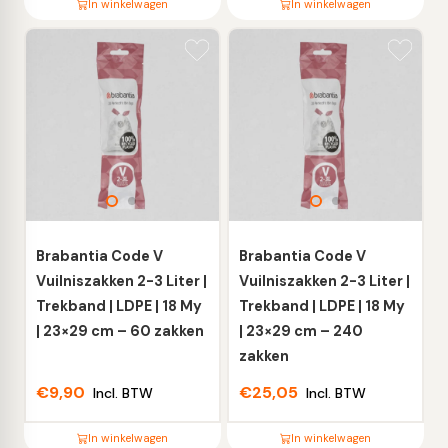
In winkelwagen
In winkelwagen
Dit
Dit
product
product
heeft
heeft
meerdere
meerdere
variaties.
variaties.
Deze
Deze
optie
optie
kan
kan
gekozen
gekozen
worden
worden
Brabantia Code V
Brabantia Code V
op
op
Vuilniszakken 2-3 Liter |
Vuilniszakken 2-3 Liter |
de
de
Trekband | LDPE | 18 My
Trekband | LDPE | 18 My
productpagina
productpagina
| 23×29 cm – 60 zakken
| 23×29 cm – 240
zakken
€
9,90
€
25,05
Incl. BTW
Incl. BTW
In winkelwagen
In winkelwagen