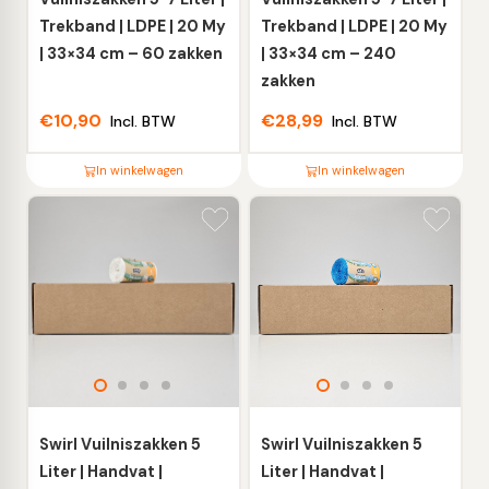
de
de
Trekband | LDPE | 20 My
Trekband | LDPE | 20 My
productpagina
productpagina
| 33×34 cm – 60 zakken
| 33×34 cm – 240
zakken
€
10,90
€
28,99
Incl. BTW
Incl. BTW
In winkelwagen
In winkelwagen
Dit
Dit
product
product
heeft
heeft
meerdere
meerdere
variaties.
variaties.
Deze
Deze
optie
optie
kan
kan
gekozen
gekozen
worden
worden
Swirl Vuilniszakken 5
Swirl Vuilniszakken 5
op
op
Liter | Handvat |
Liter | Handvat |