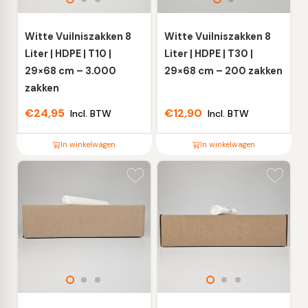
kan
kan
gekozen
gekozen
worden
worden
Witte Vuilniszakken 8
Witte Vuilniszakken 8
op
op
Liter | HDPE | T10 |
Liter | HDPE | T30 |
de
de
29×68 cm – 3.000
29×68 cm – 200 zakken
productpagina
productpagina
zakken
€
24,95
€
12,90
Incl. BTW
Incl. BTW
In winkelwagen
In winkelwagen
Dit
Dit
product
product
heeft
heeft
meerdere
meerdere
variaties.
variaties.
Deze
Deze
optie
optie
kan
kan
gekozen
gekozen