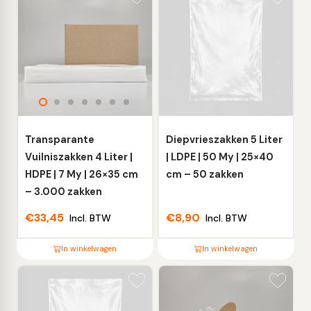
product
product
heeft
heeft
meerdere
meerdere
variaties.
variaties.
Deze
Deze
optie
optie
kan
kan
gekozen
gekozen
worden
worden
Transparante
Diepvrieszakken 5 Liter
op
op
Vuilniszakken 4 Liter |
| LDPE | 50 My | 25×40
de
de
HDPE | 7 My | 26×35 cm
cm – 50 zakken
productpagina
productpagina
– 3.000 zakken
€
33,45
€
8,90
Incl. BTW
Incl. BTW
In winkelwagen
In winkelwagen
Dit
Dit
product
product
heeft
heeft