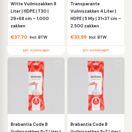
worden
worden
Witte Vuilniszakken 8
Transparante
op
op
Liter | HDPE | T30 |
Vuilniszakken 4 Liter |
de
de
29×68 cm – 1.000
HDPE | 5 My | 31×37 cm –
productpagina
productpagina
zakken
2.500 zakken
€
37,70
€
33,99
Incl. BTW
Incl. BTW
In winkelwagen
In winkelwagen
Dit
Dit
product
product
heeft
heeft
meerdere
meerdere
variaties.
variaties.
Deze
Deze
optie
optie
kan
kan
gekozen
gekozen
worden
worden
Brabantia Code B
Brabantia Code B
op
op
Vuilniszakken 5-7 Liter |
Vuilniszakken 5-7 Liter |