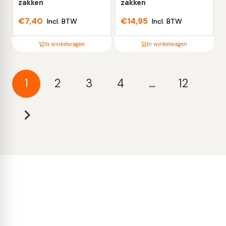
productpagina
productpagina
zakken
zakken
€
7,40
€
14,95
Incl. BTW
Incl. BTW
In winkelwagen
In winkelwagen
Dit
Dit
product
product
1
2
3
4
…
12
heeft
heeft
meerdere
meerdere
variaties.
variaties.
Deze
Deze
optie
optie
kan
kan
gekozen
gekozen
worden
worden
op
op
de
de
productpagina
productpagina