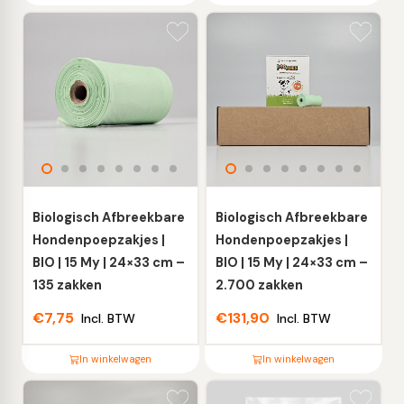
Dit
Dit
product
product
heeft
heeft
meerdere
meerdere
variaties.
variaties.
Deze
Deze
optie
optie
kan
kan
gekozen
gekozen
worden
worden
Biologisch Afbreekbare
Biologisch Afbreekbare
op
op
Hondenpoepzakjes |
Hondenpoepzakjes |
de
de
BIO | 15 My | 24×33 cm –
BIO | 15 My | 24×33 cm –
productpagina
productpagina
135 zakken
2.700 zakken
€
7,75
€
131,90
Incl. BTW
Incl. BTW
In winkelwagen
In winkelwagen
Dit
Dit