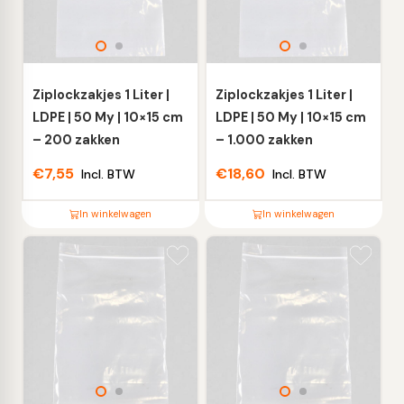
Ziplockzakjes 1 Liter |
Ziplockzakjes 1 Liter |
LDPE | 50 My | 10×15 cm
LDPE | 50 My | 10×15 cm
– 200 zakken
– 1.000 zakken
€
7,55
€
18,60
Incl. BTW
Incl. BTW
In winkelwagen
In winkelwagen
Dit
Dit
product
product
heeft
heeft
meerdere
meerdere
variaties.
variaties.
Deze
Deze
optie
optie
kan
kan