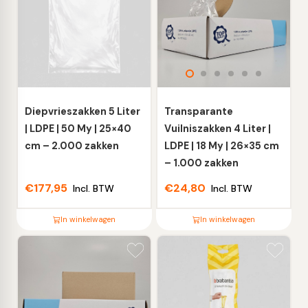
meerdere
meerdere
variaties.
variaties.
Deze
Deze
optie
optie
kan
kan
gekozen
gekozen
worden
worden
Diepvrieszakken 5 Liter
Transparante
op
op
| LDPE | 50 My | 25×40
Vuilniszakken 4 Liter |
de
de
cm – 2.000 zakken
LDPE | 18 My | 26×35 cm
productpagina
productpagina
– 1.000 zakken
€
177,95
€
24,80
Incl. BTW
Incl. BTW
In winkelwagen
In winkelwagen
Dit
Dit
product
product
heeft
heeft
meerdere
meerdere
variaties.
variaties.