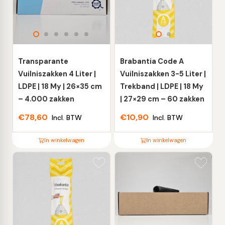
Deze
Deze
optie
optie
kan
kan
gekozen
gekozen
worden
worden
Transparante
Brabantia Code A
op
op
Vuilniszakken 4 Liter |
Vuilniszakken 3-5 Liter |
de
de
LDPE | 18 My | 26×35 cm
Trekband | LDPE | 18 My
productpagina
productpagina
– 4.000 zakken
| 27×29 cm – 60 zakken
€
78,60
€
10,90
Incl. BTW
Incl. BTW
In winkelwagen
In winkelwagen
Dit
Dit
product
product
heeft
heeft
meerdere
meerdere
variaties.
variaties.
Deze
Deze