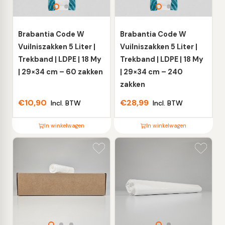
kan
kan
gekozen
gekozen
worden
worden
Brabantia Code W
Brabantia Code W
op
op
Vuilniszakken 5 Liter |
Vuilniszakken 5 Liter |
de
de
Trekband | LDPE | 18 My
Trekband | LDPE | 18 My
productpagina
productpagina
| 29×34 cm – 60 zakken
| 29×34 cm – 240
zakken
€
10,90
€
28,99
Incl. BTW
Incl. BTW
In winkelwagen
In winkelwagen
Dit
Dit
product
product
heeft
heeft
meerdere
meerdere
variaties.
variaties.
Deze
Deze
optie
optie