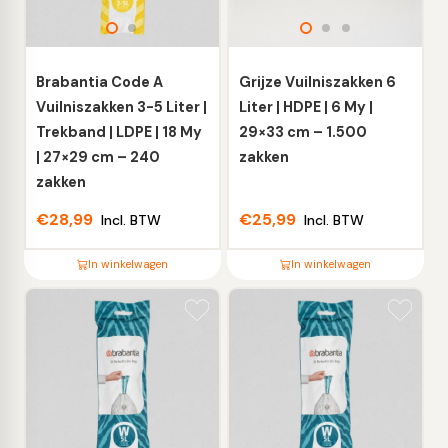
optie
optie
kan
kan
gekozen
gekozen
worden
worden
Brabantia Code A
Grijze Vuilniszakken 6
op
op
Vuilniszakken 3-5 Liter |
Liter | HDPE | 6 My |
de
de
Trekband | LDPE | 18 My
29×33 cm – 1.500
productpagina
productpagina
| 27×29 cm – 240
zakken
zakken
€
28,99
€
25,99
Incl. BTW
Incl. BTW
In winkelwagen
In winkelwagen
Dit
Dit
product
product
heeft
heeft
meerdere
meerdere
variaties.
variaties.
Deze
Deze
optie
optie