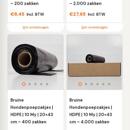
productpagina
productpagina
– 200 zakken
– 2.000 zakken
€
8,45
€
27,65
Incl. BTW
Incl. BTW
In winkelwagen
In winkelwagen
Dit
Dit
product
product
heeft
heeft
meerdere
meerdere
variaties.
variaties.
Deze
Deze
optie
optie
kan
kan
gekozen
gekozen
worden
worden
Bruine
Bruine
op
op
Hondenpoepzakjes |
Hondenpoepzakjes |
de
de
HDPE | 10 My | 20×43
HDPE | 10 My | 20×43
productpagina
productpagina
cm – 400 zakken
cm – 4.000 zakken