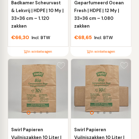
de
de
Badkamer Scheurvast
Geparfumeerd Ocean
productpagina
productpagina
& Lekvrij | HDPE | 10 My |
Fresh | HDPE | 12 My |
33×36 cm – 1.120
33×36 cm – 1.080
zakken
zakken
€
66,30
€
68,65
Incl. BTW
Incl. BTW
In winkelwagen
In winkelwagen
Dit
Dit
product
product
heeft
heeft
meerdere
meerdere
variaties.
variaties.
Deze
Deze
optie
optie
kan
kan
gekozen
gekozen
worden
worden
Swirl Papieren
Swirl Papieren
op
op
Vuilniszakken 10 Liter |
Vuilniszakken 10 Liter |