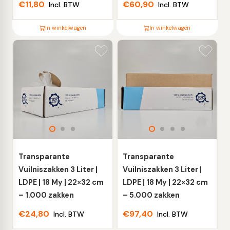
€
11,80
€
60,90
Incl. BTW
Incl. BTW
In winkelwagen
In winkelwagen
Dit
Dit
product
product
heeft
heeft
meerdere
meerdere
variaties.
variaties.
Deze
Deze
optie
optie
kan
kan
gekozen
gekozen
worden
worden
Transparante
Transparante
op
op
Vuilniszakken 3 Liter |
Vuilniszakken 3 Liter |
de
de
LDPE | 18 My | 22×32 cm
LDPE | 18 My | 22×32 cm
productpagina
productpagina
– 1.000 zakken
– 5.000 zakken
€
24,80
€
97,40
Incl. BTW
Incl. BTW